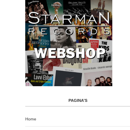
PAGINA’S
Home