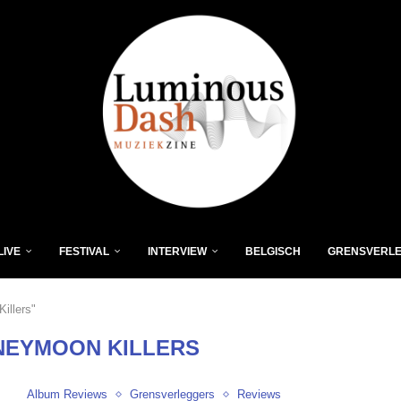
LIVE
FESTIVAL
INTERVIEW
BELGISCH
GRENSVERL
illers"
NEYMOON KILLERS
Album Reviews
Grensverleggers
Reviews