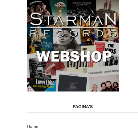
PAGINA’S
Home