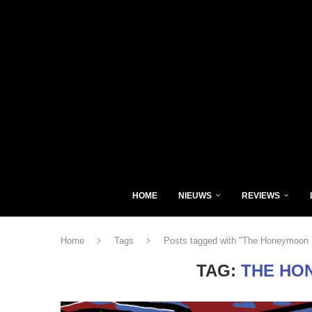
HOME
NIEUWS
REVIEWS
Home
Tags
Posts tagged with "The Honeymoon K
TAG:
THE HO