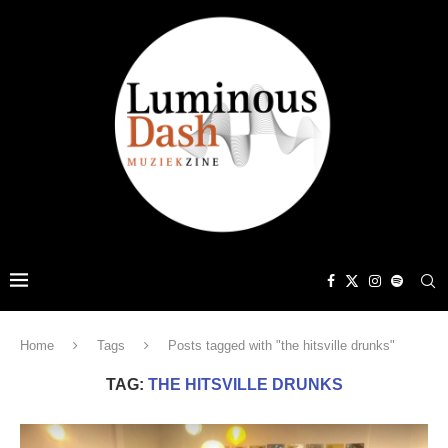
Home
Tags
Posts tagged with "the hitsville drunks"
TAG:
THE HITSVILLE DRUNKS