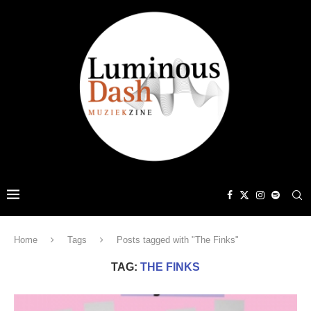
Home
Tags
Posts tagged with "The Finks"
TAG:
THE FINKS