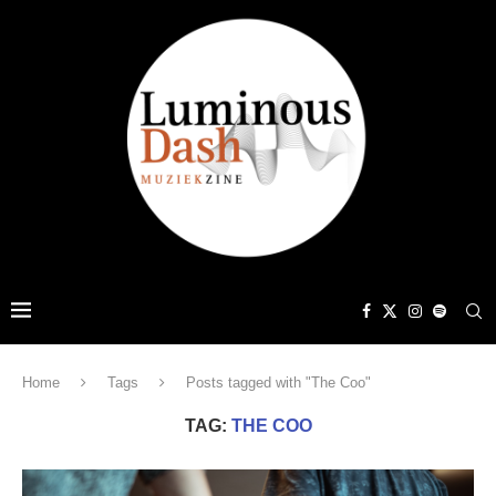
Home
Tags
Posts tagged with "The Coo"
TAG:
THE COO