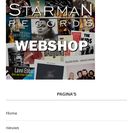
PAGINA’S
Home
nieuws