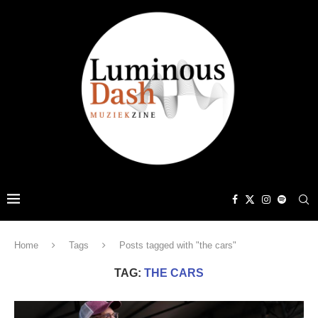
Home
Tags
Posts tagged with "the cars"
TAG:
THE CARS