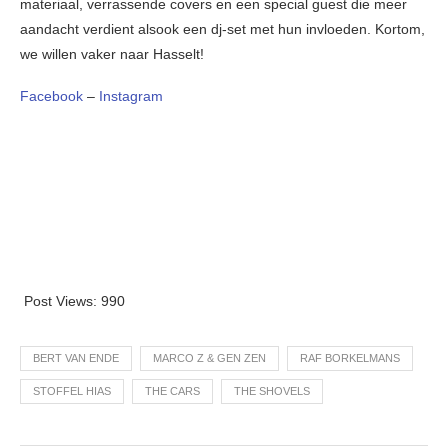
materiaal, verrassende covers en een special guest die meer
aandacht verdient alsook een dj-set met hun invloeden. Kortom,
we willen vaker naar Hasselt!
Facebook
–
Instagram
Post Views:
990
BERT VAN ENDE
MARCO Z & GEN ZEN
RAF BORKELMANS
STOFFEL HIAS
THE CARS
THE SHOVELS