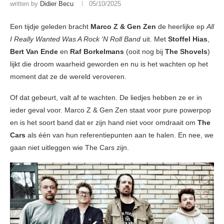
written by
Didier Becu
05/10/2025
Een tijdje geleden bracht
Marco Z & Gen Zen
de heerlijke ep
All
I Really Wanted Was A Rock ‘N Roll Band
uit. Met
Stoffel Hias
,
Bert Van Ende
en
Raf Borkelmans
(ooit nog bij
The Shovels
)
lijkt die droom waarheid geworden en nu is het wachten op het
moment dat ze de wereld veroveren.
Of dat gebeurt, valt af te wachten. De liedjes hebben ze er in
ieder geval voor. Marco Z & Gen Zen staat voor pure powerpop
en is het soort band dat er zijn hand niet voor omdraait om
The
Cars
als één van hun referentiepunten aan te halen. En nee, we
gaan niet uitleggen wie The Cars zijn.