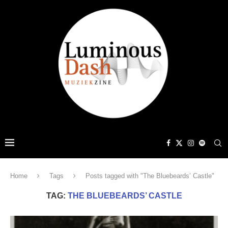
Home
Tags
Posts tagged with "The Bluebeards’ Castle"
TAG:
THE BLUEBEARDS’ CASTLE