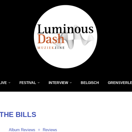
LIVE
FESTIVAL
INTERVIEW
BELGISCH
GRENSVERL
THE BILLS
Album Reviews
Reviews