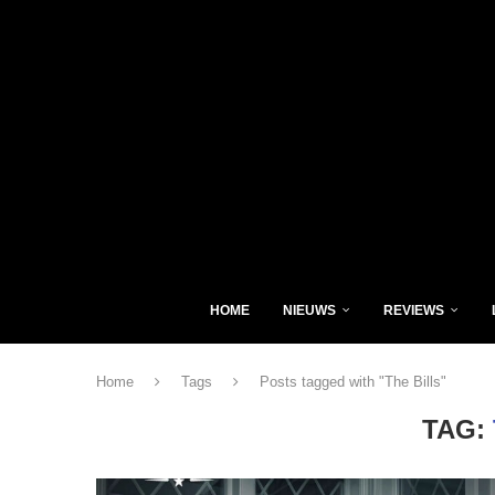
HOME
NIEUWS
REVIEWS
Home
Tags
Posts tagged with "The Bills"
TAG: