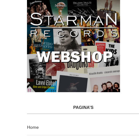
PAGINA’S
Home