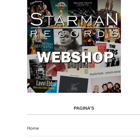
PAGINA’S
Home