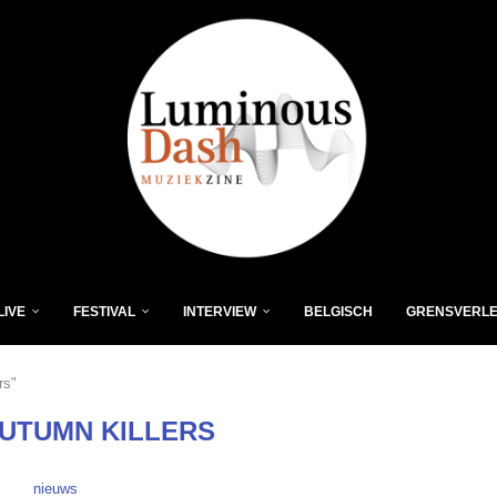
LIVE
FESTIVAL
INTERVIEW
BELGISCH
GRENSVERL
rs"
AUTUMN KILLERS
nieuws