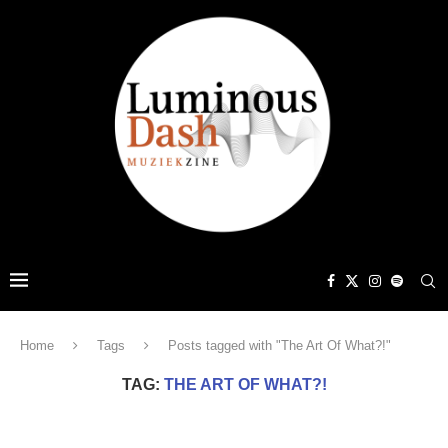
Home
Tags
Posts tagged with "The Art Of What?!"
TAG:
THE ART OF WHAT?!