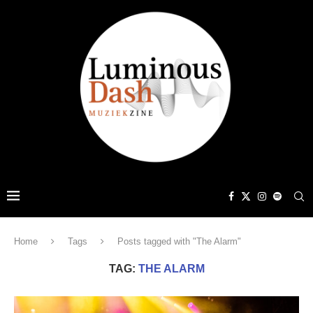
Home
Tags
Posts tagged with "The Alarm"
TAG:
THE ALARM