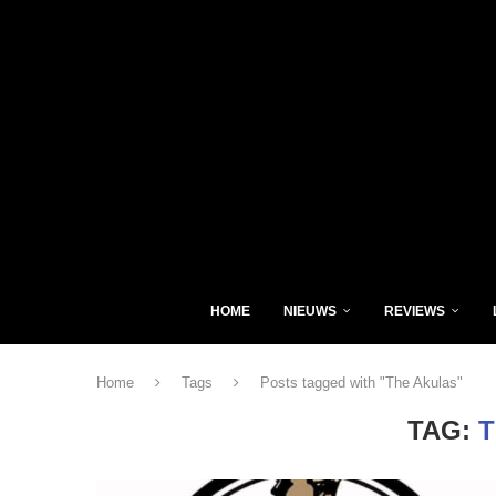
HOME
NIEUWS
REVIEWS
Home
Tags
Posts tagged with "The Akulas"
TAG:
T