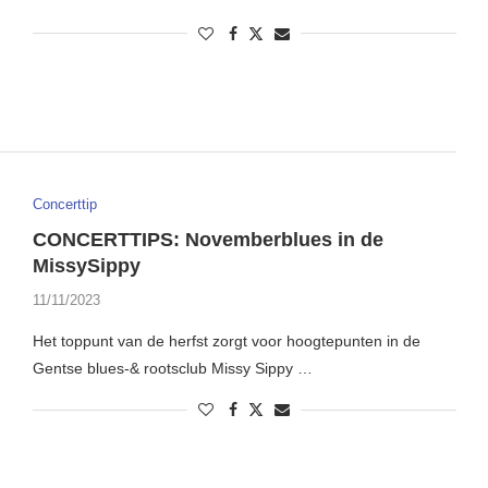
Concerttip
CONCERTTIPS: Novemberblues in de
MissySippy
11/11/2023
Het toppunt van de herfst zorgt voor hoogtepunten in de
Gentse blues-& rootsclub Missy Sippy …