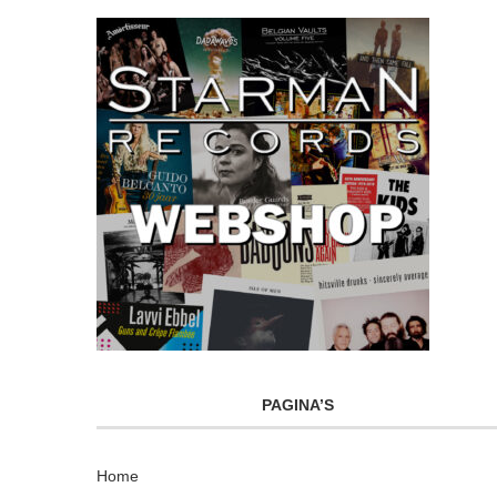
PAGINA’S
Home