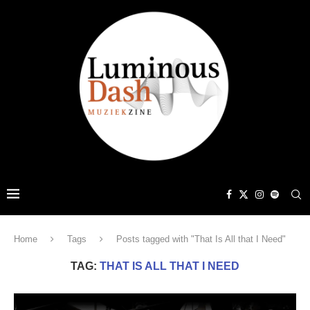
Home
Tags
Posts tagged with "That Is All that I Need"
TAG:
THAT IS ALL THAT I NEED