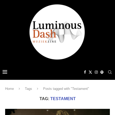
Home
Tags
Posts tagged with "Testament"
TAG:
TESTAMENT