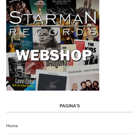
PAGINA’S
Home