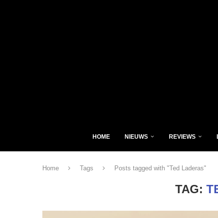
HOME
NIEUWS
REVIEWS
Home
Tags
Posts tagged with "Ted Laderas"
TAG:
T