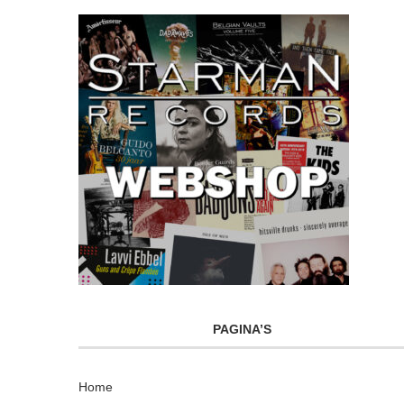
PAGINA’S
Home