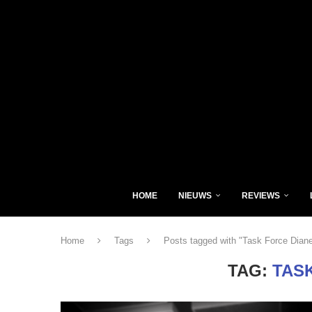
HOME
NIEUWS
REVIEWS
Home
Tags
Posts tagged with "Task Force Dian
TAG:
TAS