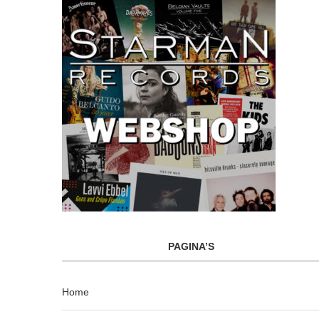
PAGINA’S
Home