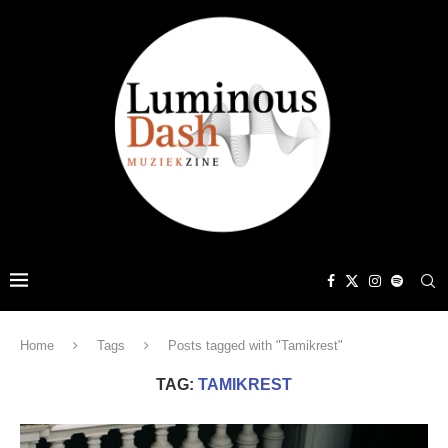
Home
Tags
Posts tagged with "Tamikrest"
TAG:
TAMIKREST