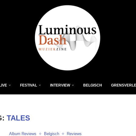
LIVE
FESTIVAL
INTERVIEW
BELGISCH
GRENSVERL
G:
TALES
Album Reviews
Belgisch
Reviews