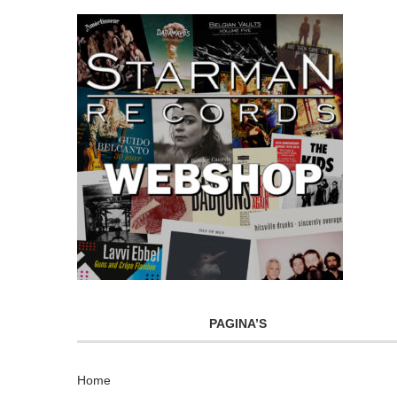
PAGINA’S
Home