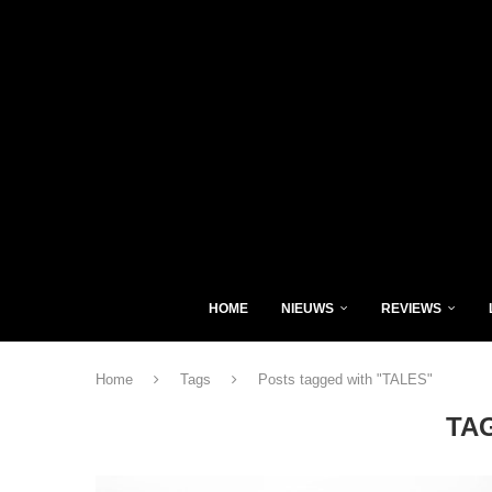
HOME
NIEUWS
REVIEWS
Home
Tags
Posts tagged with "TALES"
TA