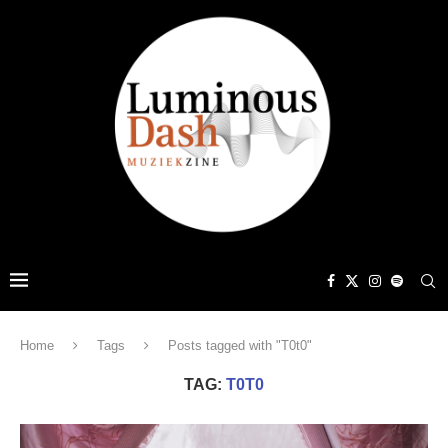
Home
Tags
Posts tagged with "T0t0"
TAG:
T0T0