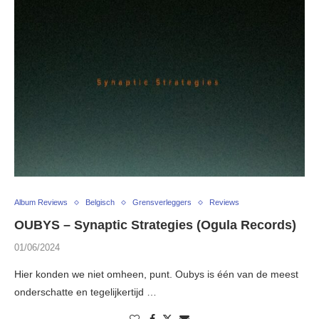
Album Reviews
Belgisch
Grensverleggers
Reviews
OUBYS – Synaptic Strategies (Ogula Records)
01/06/2024
Hier konden we niet omheen, punt. Oubys is één van de meest
onderschatte en tegelijkertijd …