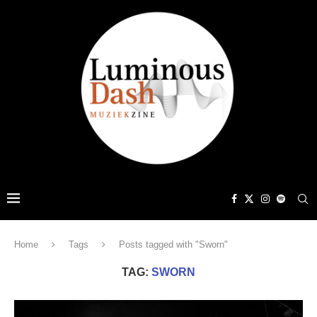
Home
Tags
Posts tagged with "Sworn"
TAG:
SWORN