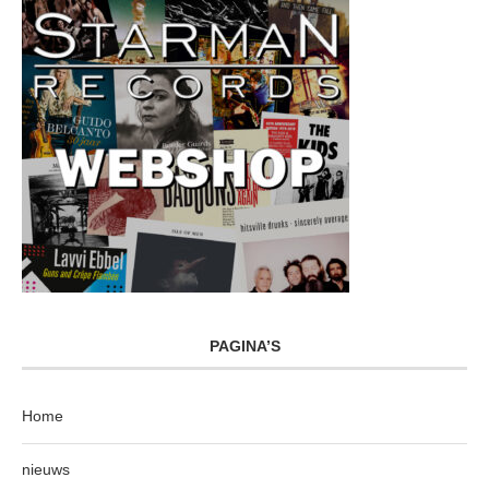
PAGINA’S
Home
nieuws