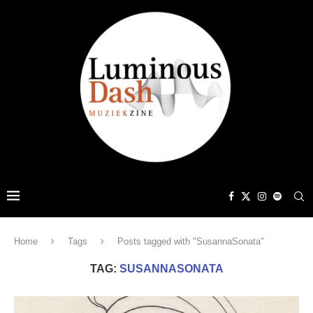
Home
Tags
Posts tagged with "SusannaSonata"
TAG:
SUSANNASONATA