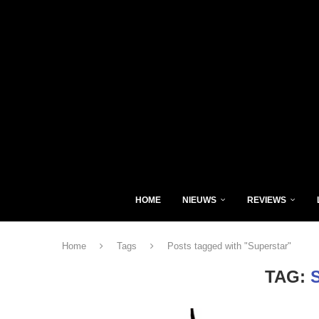
HOME
NIEUWS
REVIEWS
Home
Tags
Posts tagged with "Superstar"
TAG: