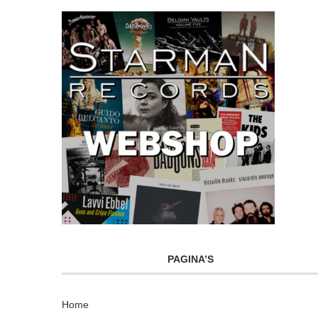
PAGINA’S
Home