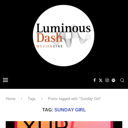
Home
Tags
Posts tagged with "Sunday Girl"
TAG:
SUNDAY GIRL