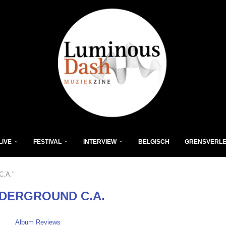
LIVE
FESTIVAL
INTERVIEW
BELGISCH
GRENSVERL
C.A."
DERGROUND C.A.
Album Reviews