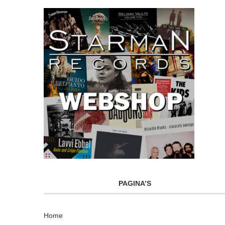
PAGINA’S
Home