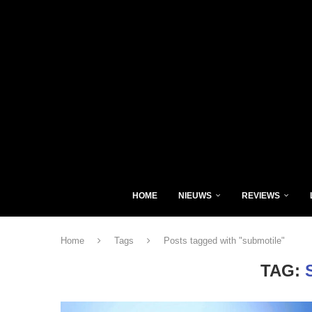
HOME
NIEUWS
REVIEWS
Home
Tags
Posts tagged with "submotile"
TAG: