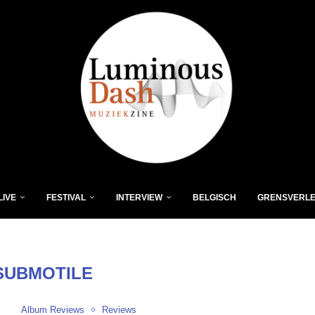
LIVE
FESTIVAL
INTERVIEW
BELGISCH
GRENSVERL
SUBMOTILE
Album Reviews
Reviews