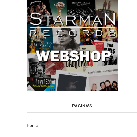
PAGINA’S
Home