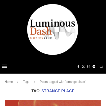
Home
Tags
Posts tagged with "strange place"
TAG:
STRANGE PLACE