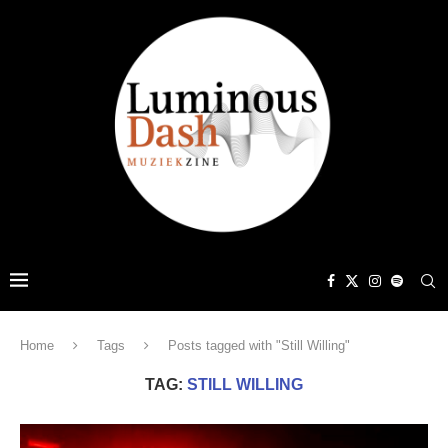
Home
Tags
Posts tagged with "Still Willing"
TAG:
STILL WILLING