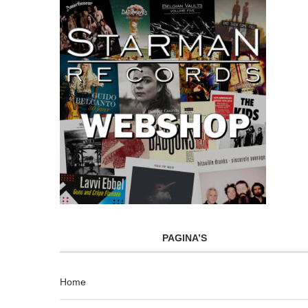
PAGINA’S
Home