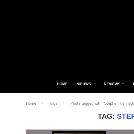
HOME
NIEUWS
REVIEWS
Home
Tags
Posts tagged with "Stephen Kenned
TAG:
STE