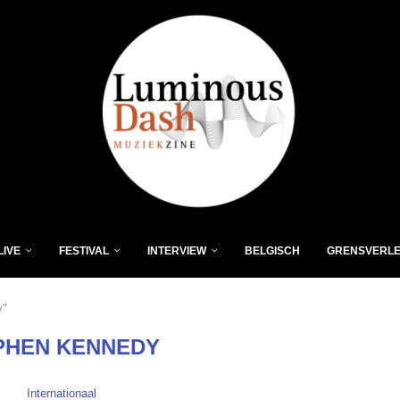
LIVE
FESTIVAL
INTERVIEW
BELGISCH
GRENSVERL
y"
PHEN KENNEDY
Internationaal