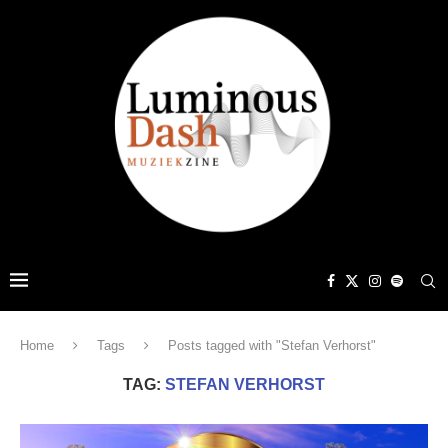
Home
Tags
Posts tagged with "Stefan Verhorst"
TAG:
STEFAN VERHORST