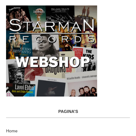
PAGINA’S
Home