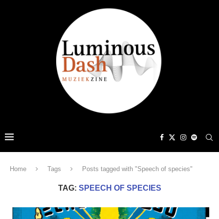
Home
Tags
Posts tagged with "Speech of species"
TAG:
SPEECH OF SPECIES