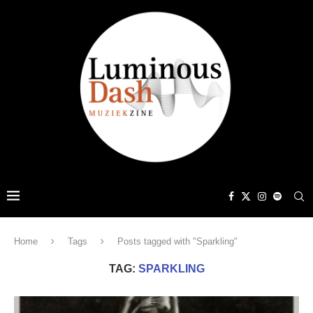
Home
Tags
Posts tagged with "Sparkling"
TAG:
SPARKLING