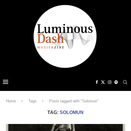
Home
Tags
Posts tagged with "Solomun"
TAG:
SOLOMUN