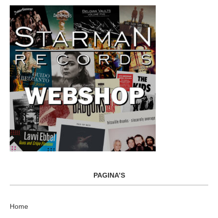
PAGINA’S
Home