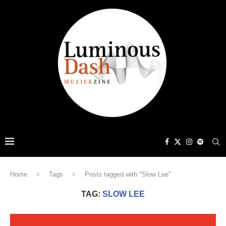
Home
Tags
Posts tagged with "Slow Lee"
TAG:
SLOW LEE