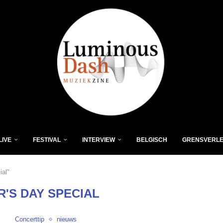
LIVE
FESTIVAL
INTERVIEW
BELGISCH
GRENSVERL
ial"
R'S DAY SPECIAL
Concerttip
nieuws