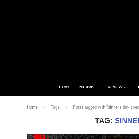
HOME
NIEUWS
REVIEWS
Home
Tags
Posts tagged with "sinner's day spec
TAG:
SINNE