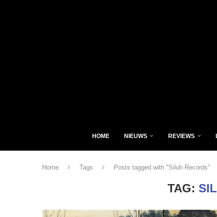
HOME
NIEUWS
REVIEWS
Home
Tags
Posts tagged with "Siluh Records"
TAG:
SI