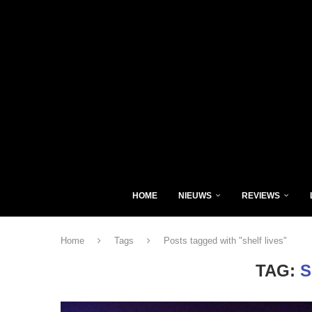
HOME
NIEUWS
REVIEWS
Home
Tags
Posts tagged with "shelf lives"
TAG:
S