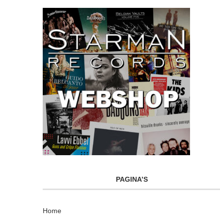
PAGINA’S
Home