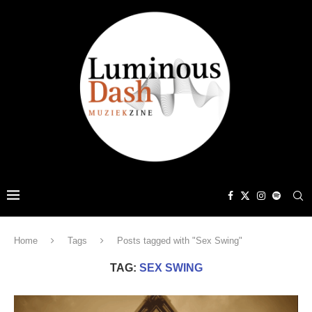
Home
Tags
Posts tagged with "Sex Swing"
TAG:
SEX SWING