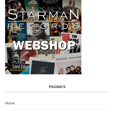
PAGINA’S
Home