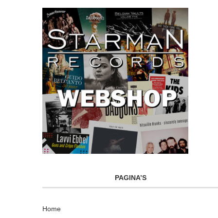
PAGINA’S
Home