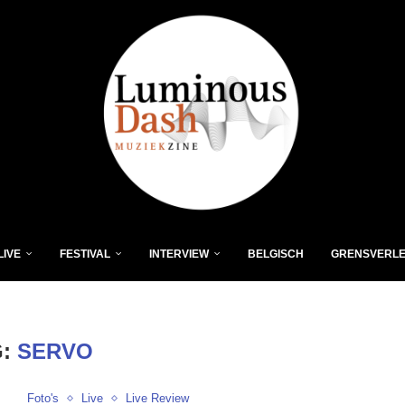
LIVE
FESTIVAL
INTERVIEW
BELGISCH
GRENSVERL
G:
SERVO
Foto's
Live
Live Review