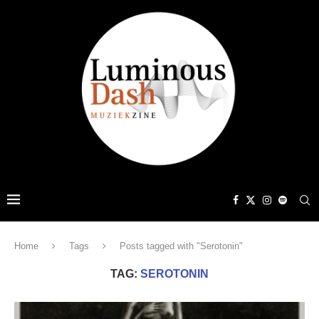
Home
Tags
Posts tagged with "Serotonin"
TAG:
SEROTONIN