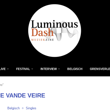
LIVE
FESTIVAL
INTERVIEW
BELGISCH
GRENSVERL
re"
E VANDE VEIRE
Belgisch
Singles