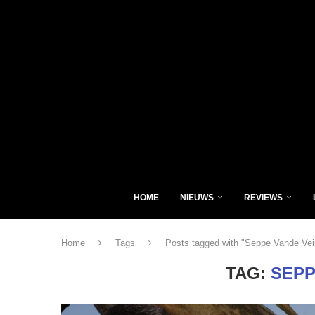
HOME
NIEUWS
REVIEWS
Home
Tags
Posts tagged with "Seppe Vande Vei
TAG:
SEPP