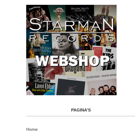
PAGINA’S
Home