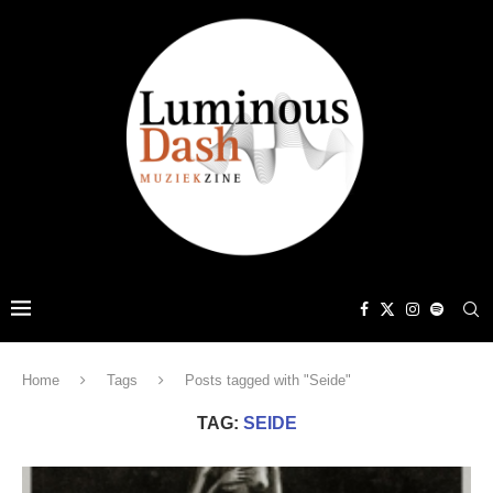
Home
Tags
Posts tagged with "Seide"
TAG:
SEIDE