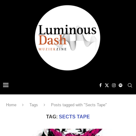
Home
Tags
Posts tagged with "Sects Tape"
TAG:
SECTS TAPE