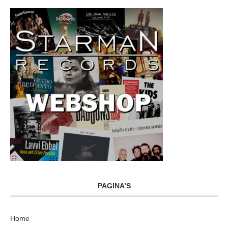
PAGINA’S
Home