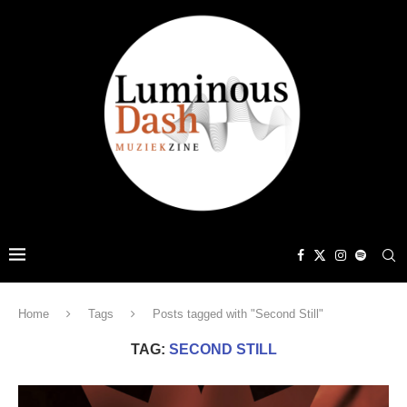
Home
Tags
Posts tagged with "Second Still"
TAG:
SECOND STILL