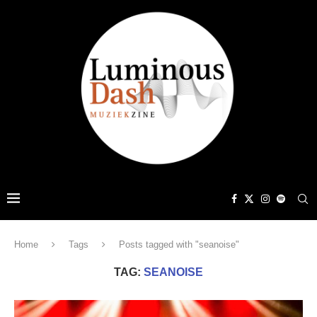
Home
Tags
Posts tagged with "seanoise"
TAG:
SEANOISE